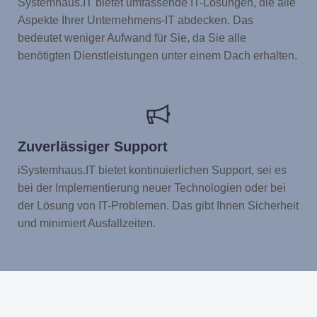
Systemhaus.IT bietet umfassende IT-Lösungen, die alle
Aspekte Ihrer Unternehmens-IT abdecken. Das
bedeutet weniger Aufwand für Sie, da Sie alle
benötigten Dienstleistungen unter einem Dach erhalten.
Zuverlässiger Support
iSystemhaus.IT bietet kontinuierlichen Support, sei es
bei der Implementierung neuer Technologien oder bei
der Lösung von IT-Problemen. Das gibt Ihnen Sicherheit
und minimiert Ausfallzeiten.